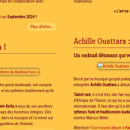
n maxi en collaboration avec
chaleureux.
« L'art ne
ti en
Septembre 2024
!!
Plus d'infos...
Achille Ouattara :
 !
Un cocktail détonant qui vo
Bercé par la musique gospel prati
des griots burkinabè, ont compris
interprète
Achille Ouattara
a débuté
et les rythmes traditionnels qu'ils
Talent rare
, il s'est très vite fait
d’Afrique de l’Ouest, ce qui lui a 
him Keïta
à reçu de ses ancêtres
internationale. Il faut dire qu’il a
u pays des hommes intègres. Dès
rythmes funk et traditionnels burk
e dans la musique et l'a mené sur
mentor Marcus Miller.
gardiens de l'histoire...
Attention !
Son nouvel album
« Fa