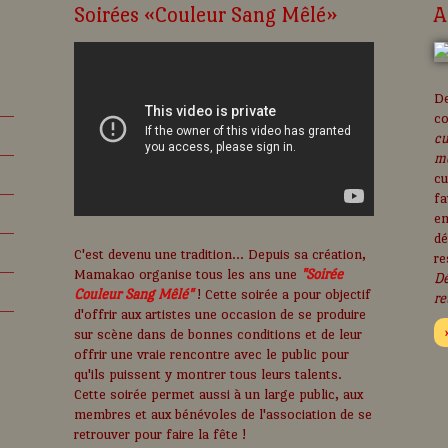
Soirées «Couleur Sang Mêlé»
A
De
c
cu
m
cu
fa
en
dé
C'est devenu une tradition... Depuis sa création,
re
Mamakao organise tous les ans une
"Soirée
Dé
Couleur Sang Mêlé"
! Cette soirée a pour objectif
re
d'offrir aux artistes une occasion de se produire
sur scène dans de bonnes conditions et de leur
offrir une vraie rencontre avec le public pour
qu'ils puissent y montrer tous leurs talents.
Cette soirée permet aussi à un large public, aux
membres et aux bénévoles de l'association de se
retrouver pour faire la fête !