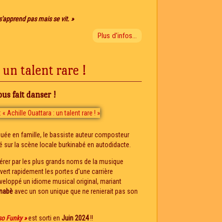
 s'apprend pas mais se vit. »
Plus d'infos...
 un talent rare !
us fait danser !
quée en famille, le bassiste auteur composteur
 sur la scène locale burkinabé en autodidacte.
 repérer par les plus grands noms de la musique
ouvert rapidement les portes d'une carrière
 développé un idiome musical original, mariant
inabè
avec un son unique que ne renierait pas son
so Funky »
est sorti en
Juin 2024
!!