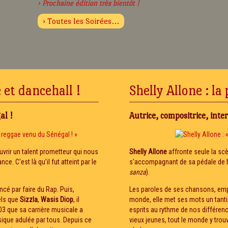
› Prochaine édition très bientôt !
› Toutes les Soirées...
 et dancehall !
Shelly Allone : la
al !
Autrice, compositrice, inte
vrir un talent prometteur qui nous
Shelly Allone
affronte seule la sc
ce. C’est là qu’il fut atteint par le
s'accompagnant de sa pédale de b
sanza
).
cé par faire du Rap. Puis,
Les paroles de ses chansons, emp
els que
Sizzla
,
Wasis Diop
, il
monde, elle met ses mots un tanti
003 que sa carrière musicale a
esprits au rythme de nos différenc
que adulée par tous. Depuis ce
vieux jeunes, tout le monde y tr