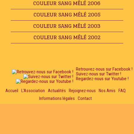
COULEUR SANG MÊLÉ 2006
COULEUR SANG MÊLÉ 2005
COULEUR SANG MÊLÉ 2003
COULEUR SANG MÊLÉ 2002
Retrouvez-nous sur Facebook !
Suivez-nous sur Twitter !
Regardez-nous sur Youtube !
Accueil
L'Association
Actualités
Rejoignez-nous
Nos Amis
FAQ
Informations légales
Contact
Association Mamakao -
« Association pour la paix depuis 2001 »
N'hésitez pas à nous contacter pour en savoir plus sur nos activités !
Licence d'entrepreneur de spectacle N°2-1101605
En poursuivant votre navigation sur le site, vous acceptez l'utilisation des cookies...