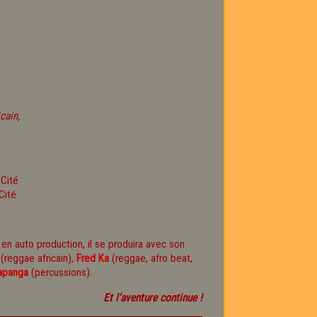
cain,
Cité
r en auto production, il se produira avec son
(reggae africain),
Fred Ka
(reggae, afro beat,
rapanga
(percussions).
Et l'aventure continue !