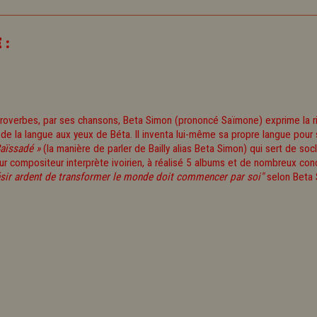
 :
proverbes, par ses chansons, Beta Simon (prononcé Saïmone) exprime la ri
 de la langue aux yeux de Béta. Il inventa lui-même sa propre langue pour
Baïssadé »
(la manière de parler de Bailly alias Beta Simon) qui sert de so
ur compositeur interprète ivoirien, à réalisé 5 albums et de nombreux conc
ésir ardent de transformer le monde doit commencer par soi"
selon Beta 