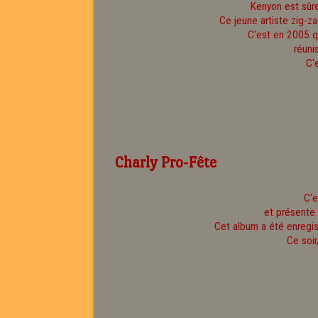
Kenyon est sûre
Ce jeune artiste zig-z
C'est en 2005 q
réuni
C'
Charly Pro-Fête
C'e
et présente 
Cet album a été enregis
Ce soir