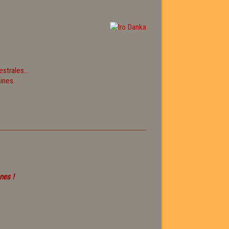
strales...
ines.
nes !