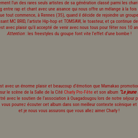
ment l'un des rares seuls artistes de sa génération classé parmi les chant
ag entre rap et chant avec une aisance qui nous offre un mélange à la foi
ue tout commence, à Rennes (35), quand il décide de rejoindre un grou
ssant MC BRID, l'artiste Hip-hop et TOMSAW, le toasteur, et ça continue dep
est avec plaisir qu'il accepté de venir avec nous tous pour fêter nos 10 ans
Attention
: les freestyles du groupe font vite l'effet d'une bombe !
st avec un énorme plaisir et beaucoup d'émotion que Mamakao promoti
sur le scène de la Salle de la Cité
Charly Pro-Fête
et son album
"Le jeune 
tré avec le soutien de l'association à Ouagadougou lors de notre séjour p
, vous pourrez écouter cet album dans son meilleur contexte scènique et
et je nous vous assurons que vous allez aimer Charly !