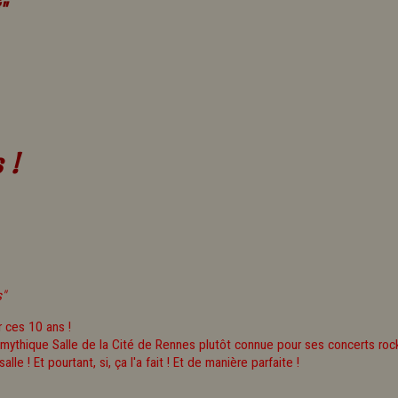
"
 !
s"
r ces 10 ans !
a mythique Salle de la Cité de Rennes plutôt connue pour ses concerts rock
e ! Et pourtant, si, ça l'a fait ! Et de manière parfaite !