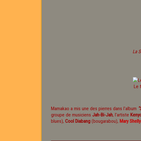
La S
Le 
Mamakao a mis une des pierres dans l'album
"
groupe de musiciens
Jah-Bi-Jah
, l'artiste
Keny
blues),
Cool Diabang
(bougarabou),
Mary Shelly