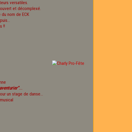
eurs versatiles.
s ouvert et décomplexé.
pe du nom de ECK
uis...
 !!
onne
aventurier"
...
our un stage de danse...
 musical