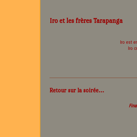
Iro et les frères Tarapanga
Iro est e
Iro 
Retour sur la soirée...
Fina