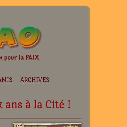
AMIS
ARCHIVES
 ans à la Cité !