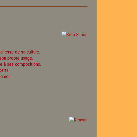
chesse de sa culture.
 son propre usage.
cle à ses compositions.
erts.
Simon.