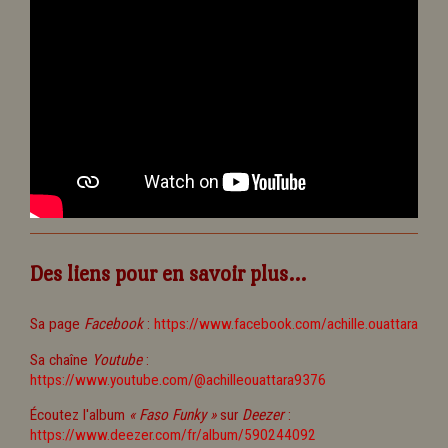
Des liens pour en savoir plus...
Sa page
Facebook
:
https://www.facebook.com/achille.ouattara
Sa chaîne
Youtube
:
https://www.youtube.com/@achilleouattara9376
Écoutez l'album
« Faso Funky »
sur
Deezer
:
https://www.deezer.com/fr/album/590244092