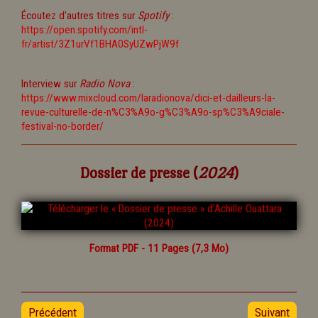
Écoutez d'autres titres sur
Spotify
:
https://open.spotify.com/intl-
fr/artist/3Z1urVf1BHA0SyUZwPjW9f
Interview sur
Radio Nova
:
https://www.mixcloud.com/laradionova/dici-et-dailleurs-la-
revue-culturelle-de-n%C3%A9o-g%C3%A9o-sp%C3%A9ciale-
festival-no-border/
Dossier de presse (
2024
)
Format PDF - 11 Pages (7,3 Mo)
Précédent
Suivant