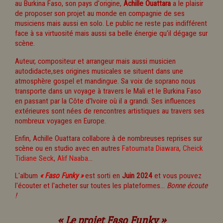
au Burkina Faso, son pays d'origine,
Achille Ouattara
a le plaisir
de proposer son projet au monde en compagnie de ses
musiciens mais aussi en solo. Le public ne reste pas indifférent
face à sa virtuosité mais aussi sa belle énergie qu'il dégage sur
scène.
Auteur, compositeur et arrangeur mais aussi musicien
autodidacte,ses origines musicales se situent dans une
atmosphère gospel et mandingue. Sa voix de soprano nous
transporte dans un voyage à travers le Mali et le Burkina Faso
en passant par la Côte d'Ivoire où il a grandi. Ses influences
extérieures sont nées de rencontres artistiques au travers ses
nombreux voyages en Europe.
Enfin, Achille Ouattara collabore à de nombreuses reprises sur
scène ou en studio avec en autres
Fatoumata Diawara
,
Cheick
Tidiane Seck
,
Alif Naaba
...
L'album
« Faso Funky »
est sorti en
Juin 2024
et vous pouvez
l'écouter et l'acheter sur toutes les plateformes...
Bonne écoute
!
« Le projet Faso Funky »