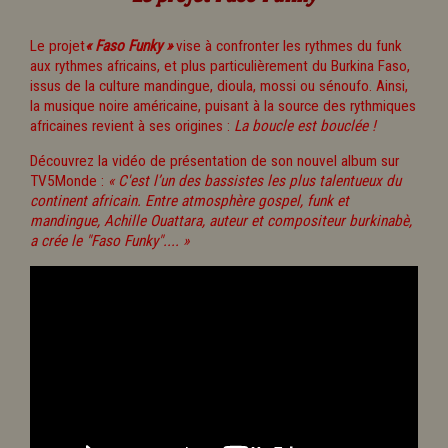
Le projet
« Faso Funky »
vise à confronter les rythmes du funk
aux rythmes africains, et plus particulièrement du Burkina Faso,
issus de la culture mandingue, dioula, mossi ou sénoufo. Ainsi,
la musique noire américaine, puisant à la source des rythmiques
africaines revient à ses origines :
La boucle est bouclée !
Découvrez la vidéo de présentation de son nouvel album sur
TV5Monde :
« C'est l’un des bassistes les plus talentueux du
continent africain. Entre atmosphère gospel, funk et
mandingue, Achille Ouattara, auteur et compositeur burkinabè,
a crée le "Faso Funky".... »