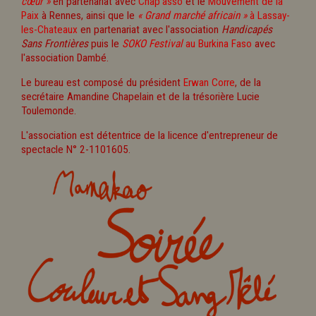
cœur »
en partenariat avec
Chap'asso
et le
Mouvement de la
Paix
à Rennes, ainsi que le
« Grand marché africain »
à Lassay-
les-Chateaux
en partenariat avec l'association
Handicapés
Sans Frontières
puis le
SOKO Festival
au Burkina Faso
avec
l'association Dambé.
Le bureau est composé du président
Erwan Corre
, de la
secrétaire Amandine Chapelain et de la trésorière Lucie
Toulemonde.
L'association est détentrice de la licence d'entrepreneur de
spectacle N° 2-1101605.