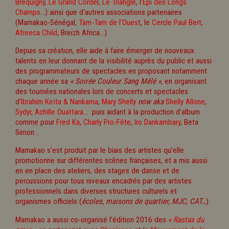
Bréquigny
,
Le Grand Cordel
,
Le Triangle
, l'
Epi des Longs
Champs
...) ainsi que d'autres associations partenaires
(Mamakao-Sénégal,
Tam-Tam de l'Ouest
, le
Cercle Paul Bert
,
Afreeca Child
, Breizh Africa...).
Depuis sa création, elle aide à faire émerger de nouveaux
talents en leur donnant de la visibilité auprès du public et aussi
des programmateurs de spectacles en proposant notamment
chaque année sa
« Soirée Couleur Sang Mêlé »
, en organisant
des tournées nationales lors de concerts et spectacles
d'
Ibrahim Keïta & Nankama
,
Mary Shelly
now aka
Shelly Allone
,
Sydyr
,
Achille Ouattara
... puis aidant à la production d'album
comme pour
Fred Ka
,
Charly Pro-Fête
,
Iro Dankambary
, Beta
Simon...
Mamakao s'est produit par le biais des artistes qu'elle
promotionne sur différentes scènes françaises, et a mis aussi
en en place des ateliers, des stages de danse et de
percussions pour tous niveaux encadrés par des artistes
professionnels dans diverses structures culturels et
organismes officiels (
écoles, maisons de quartier, MJC, CAT…
).
Mamakao a aussi co-organisé l'édition 2016 des
« Rastas du