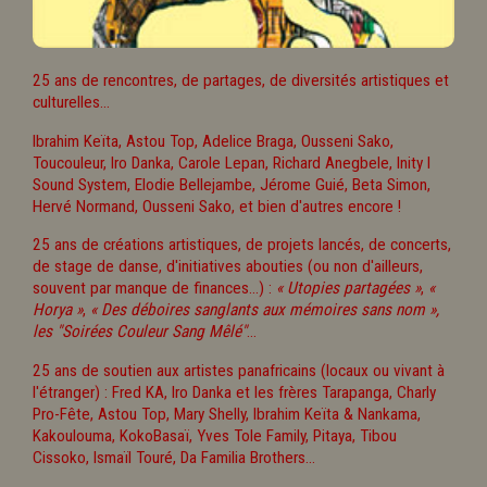
25 ans de rencontres, de partages, de diversités artistiques et
culturelles...
Ibrahim Keïta, Astou Top, Adelice Braga, Ousseni Sako,
Toucouleur, Iro Danka, Carole Lepan, Richard Anegbele, Inity I
Sound System, Elodie Bellejambe, Jérome Guié, Beta Simon,
Hervé Normand, Ousseni Sako, et bien d'autres encore !
25 ans de créations artistiques, de projets lancés, de concerts,
de stage de danse, d'initiatives abouties (ou non d'ailleurs,
souvent par manque de finances...) :
« Utopies partagées »
,
«
Horya »
,
« Des déboires sanglants aux mémoires sans nom »,
les "Soirées Couleur Sang Mêlé"
...
25 ans de soutien aux artistes panafricains (locaux ou vivant à
l'étranger) : Fred KA, Iro Danka et les frères Tarapanga, Charly
Pro-Fête, Astou Top, Mary Shelly, Ibrahim Keïta & Nankama,
Kakoulouma, KokoBasaï, Yves Tole Family, Pitaya, Tibou
Cissoko, Ismaïl Touré, Da Familia Brothers...