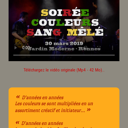
Téléchargez le vidéo originale (Mp4 - 42 Mo)...
«
D'années en années
Les couleurs se sont multipliées en un
»
assortiment créatif et initiateur...
«
D'années en années