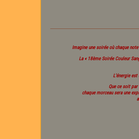
Imagine une soirée où chaque note fa
La « 18ème Soirée Couleur Sang 
L’énergie est 
Que ce soit par
chaque morceau sera une explo
a