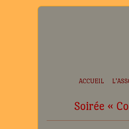
ACCUEIL
L'ASS
Soirée « C