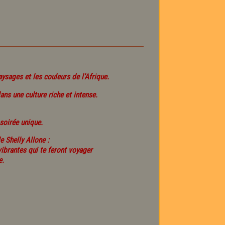
aysages et les couleurs de l’Afrique.
ns une culture riche et intense.
 soirée unique.
 Shelly Allone :
ibrantes qui te feront voyager
e.