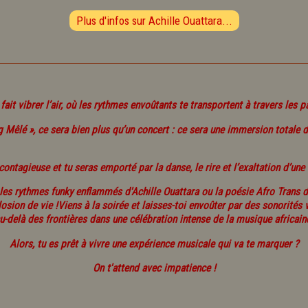
Plus d'infos sur Achille Ouattara...
it vibrer l’air, où les rythmes envoûtants te transportent à travers les p
Mêlé », ce sera bien plus qu’un concert : ce sera une immersion totale da
contagieuse et tu seras emporté par la danse, le rire et l’exaltation d’une
 les rythmes funky enflammés d'Achille Ouattara ou la poésie Afro Trans de
sion de vie !Viens à la soirée et laisses-toi envoûter par des sonorités v
u-delà des frontières dans une célébration intense de la musique africain
Alors, tu es prêt à vivre une expérience musicale qui va te marquer ?
On t'attend avec impatience !