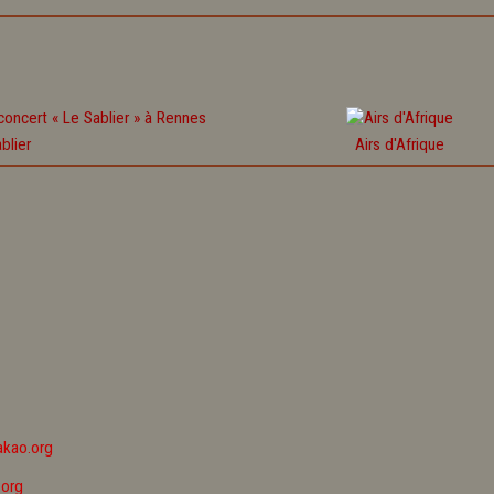
blier
Airs d'Afrique
kao.org
org