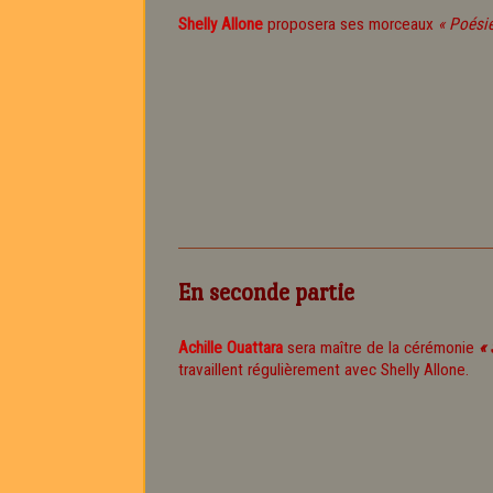
Shelly Allone
proposera ses morceaux
« Poésie
En seconde partie
Achille Ouattara
sera maître de la cérémonie
« 
travaillent régulièrement avec Shelly Allone.