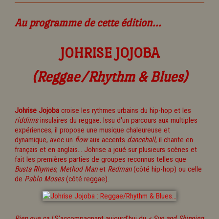
Au programme de cette édition...
JOHRISE JOJOBA
(Reggae/Rhythm & Blues)
Johrise Jojoba
croise les rythmes urbains du hip-hop et les
riddims
insulaires du reggae. Issu d'un parcours aux multiples
expériences, il propose une musique chaleureuse et
dynamique, avec un
flow
aux accents
dancehall
, il chante en
français et en anglais... Johrise a joué sur plusieurs scènes et
fait les premières parties de groupes reconnus telles que
Busta Rhymes
,
Method Man
et
Redman
(côté hip-hop) ou celle
de
Pablo Moses
(côté reggae).
Rien que ça !
S'accompagnant aujourd'hui du
« Sun and Shinning