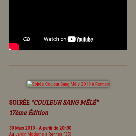
SOIRÉE
"COULEUR SANG MÊLÉ"
17ème Édition
30 Mars 2019 - A partir de 20h30
Au
Jardin Moderne
à Rennes (35)