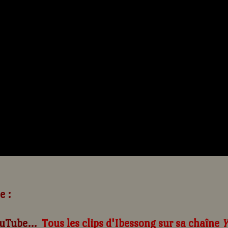
e :
Tous les clips d'Ibessong sur sa chaîne
Y