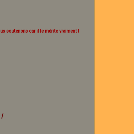
us soutenons car il le mérite vraiment !
!