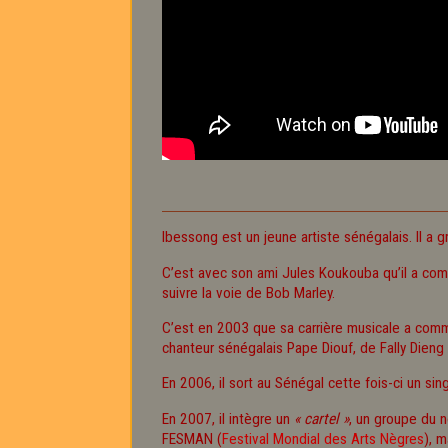
Ibessong est un jeune artiste sénégalais. Il a g
C’est avec son ami Jules Koukouba qu’il a comme
suivre la voie de Bob Marley.
C’est en 2003 que sa carrière musicale a comme
chanteur sénégalais Pape Diouf, de Fally Dien
En 2006, il sort au Sénégal cette fois-ci un sing
En 2007, il intègre un
« cartel »
, un groupe du
FESMAN (
Festival Mondial des Arts Nègres
), 