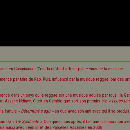
randi en Casamance. C’est là qu’il fut atteint par le virus de la musique.
ncé par faire du Rap. Puis, influencé par la musique reggae, par des arti
ncé dans un pays où le reggae est une musique adulée par tous : la Gambi
g et Assane Ndiaye. C’est en Gambie que sort son premier clip
« Listen to 
le intitulé
« Déterminé à agir »
en duo avec son ami avec qui il se produit 
 nom de
« Tiv Syndicate »
. Quelques mois après, il fait une collaboration 
mais aussi avec Teen Bi et des Parcelles Assainies en 2008.