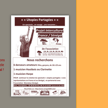
rons
cle
l !