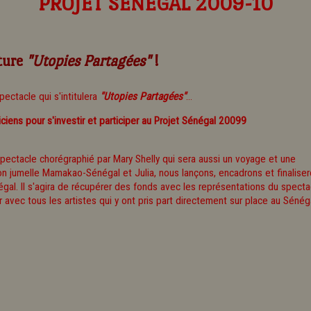
PROJET SENEGAL 2009-10
ture
"Utopies Partagées"
!
ectacle qui s'intitulera
"Utopies Partagées"
...
ciens pour s'investir et participer au Projet Sénégal 20099
n spectacle chorégraphié par Mary Shelly qui sera aussi un voyage et une
ion jumelle Mamakao-Sénégal et Julia, nous lançons, encadrons et finalise
égal. Il s'agira de récupérer des fonds avec les représentations du specta
r avec tous les artistes qui y ont pris part directement sur place au Sénéga