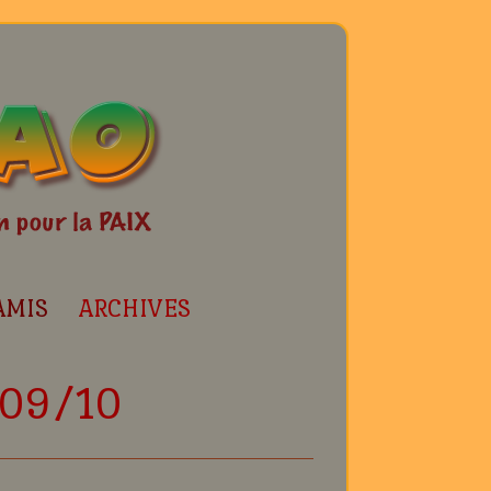
AMIS
ARCHIVES
009/10