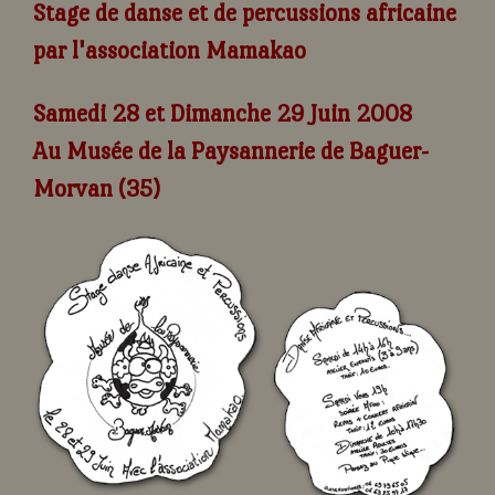
Stage de danse et de percussions africaine
par l'association Mamakao
Samedi 28 et Dimanche 29 Juin 2008
Au Musée de la Paysannerie de Baguer-
Morvan (35)