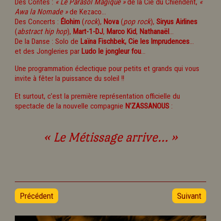
Des Contes :
« Le Parasol Magique »
de la Cie du Chiendent,
«
Awa la Nomade »
de Kezaco...
Des Concerts :
Élohim
(
rock
),
Nova
(
pop rock
),
Siryus Airlines
(
abstract hip hop
),
Mart-1-DJ
,
Marco Kid
,
Nathanaël
...
De la Danse : Solo de
Laïna Fischbek,
Cie les Imprudences
...
et des Jongleries par
Ludo le jongleur fou
...
Une programmation éclectique pour petits et grands qui vous
invite à fêter la puissance du soleil !!
Et surtout, c'est la première représentation officielle du
spectacle de la nouvelle compagnie
N'ZASSANOUS
:
« Le Métissage arrive... »
Précédent
Suivant